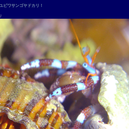
ユビワサンゴヤドカリ！
リ