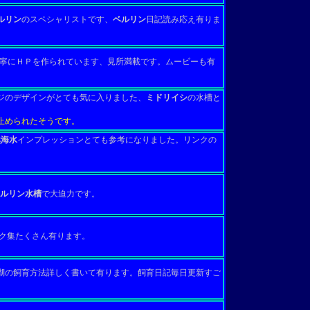
ルリン
のスペシャリストです、
ベルリン
日記読み応え有りま
寧にＨＰを作られています、見所満載です。ムービーも有
のデザインがとても気に入りました、
ミドリイシ
の水槽と
止められたそうです。
海水
インプレッションとても参考になりました。リンクの
ルリン水槽
で大迫力です。
ク集たくさん有ります。
の飼育方法詳しく書いて有ります。飼育日記毎日更新すご