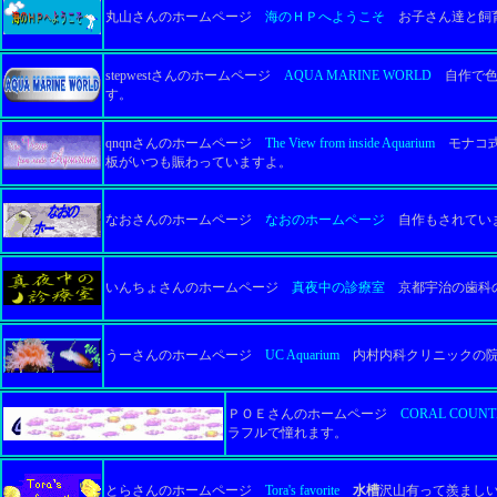
丸山さんのホームページ
海のＨＰへようこそ
お子さん達と飼育
stepwestさんのホームページ
AQUA MARINE WORLD
自作で色
す。
qnqnさんのホームページ
The View from inside Aquarium
モナコ式
板がいつも賑わっていますよ。
なおさんのホームページ
なおのホームページ
自作もされていま
いんちょさんのホームページ
真夜中の診療室
京都宇治の歯科の
うーさんのホームページ
UC Aquarium
内村内科クリニックの院
ＰＯＥさんのホームページ
CORAL COUNT
ラフルで憧れます。
とらさんのホームページ
Tora's favorite
水槽
沢山有って羨まし