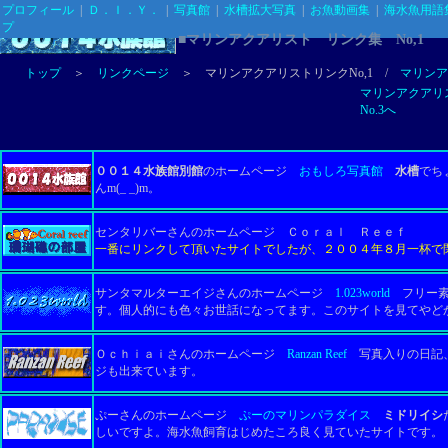
プロフィール
|
Ｄ．Ｉ．Ｙ．
|
写真館
|
水槽拡大写真
|
お魚動画集
|
海水魚用語
プ
■マリンアクアリスト リンク集 No,1
トップ
＞
リンクページ
＞ マリンアクアリストリンクNo,1 /
マリンア
マリンアクアリ
No.3へ
００１４水族館別館
のホームページ
おもしろ写真館
水槽
でち
んm(_ _)m。
センタリバーさんのホームページ Ｃｏｒａｌ Ｒｅｅｆ
一番にリンクして頂いたサイトでしたが、２００４年８月一杯で
サンタマルターエイジさんのホームページ
1.023world
フリー素
す。個人的にも色々お世話になってます。このサイトを見てやど
Ｏｃｈｉａｉさんのホームページ
Ranzan Reef
写真入りの日記、
ジも出来ています。
ぷーさんのホームページ
ぷーのマリンパラダイス
ミドリイシ
しいですよ。
海水魚飼育はじめたころ良く見ていたサイトです。