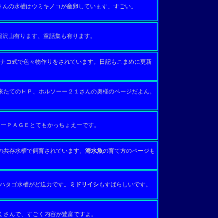
geさんの水槽はウミキノコが産卵しています、すごい。
報沢山有ります、童話集も有ります。
ナコ式で色々物作りをされています。日記もこまめに更新
たてのＨＰ、ホルソーー２１さんの奥様のページだよん。
ニューＰＡＧＥとてもかっちょえーです。
共存水槽で飼育されています。
海水魚
の育て方のページも
ハタゴ水槽がど迫力です。
ミドリイシ
もすばらしいです。
さんで、すごく内容が豊富ですよ。