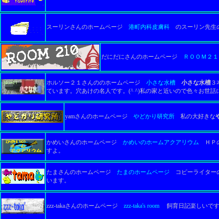
スーリンさんのホームページ
港町内科皮膚科
のスーリン先生
だにだにさんのホームページ
ＲＯＯＭ２１
ホルソー２１さんののホームページ
小さな水槽
小さな水槽
３
ています。穴あけの名人です。
(^ ^)私の家と近いので色々お世
yamさんのホームページ
やどかり研究所
私の大好きな
かめいさんのホームページ
かめいのホームアクアリウム
ＨＰの
すよ。
たまさんのホームページ
たまのホームページ
コピーライターの
います。
zzz-takaさんのホームページ
zzz-taka's room
飼育日記楽しいです