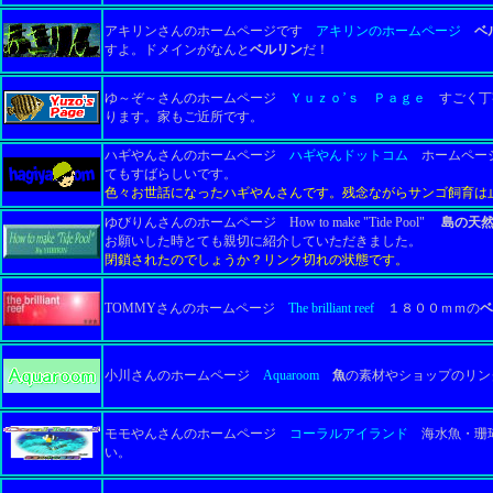
アキリンさんのホームページです
アキリンのホームページ
ベ
すよ。
ドメインがなんと
ベルリン
だ！
ゆ～ぞ～さんのホームページ
Ｙｕｚｏ’ｓ Ｐａｇｅ
すごく丁
ります。
家もご近所です。
ハギやんさんのホームページ
ハギやんドットコム
ホームページ
てもすばらしいです。
色々お世話になったハギやんさんです。残念ながらサンゴ飼育は
ゆびりんさんのホームページ How to make "Tide Pool"
島の天然
お願いした時とても親切に紹介していただきました。
閉鎖されたのでしょうか？リンク切れの状態です。
TOMMYさんのホームページ
The brilliant reef
１８００ｍｍの
ベ
小川さんのホームページ
Aquaroom
魚
の素材やショップのリン
モモやんさんのホームページ
コーラルアイランド
海水魚・珊瑚
い。