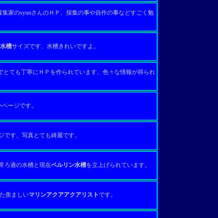
集家のsyunさんのＨＰ、採集の事や自作の事などすごく勉
水槽
サイズです、水槽きれいですよ。
とても丁寧にＨＰを作られています、色々な情報が得られ
ページです。
ジです、写真とても綺麗です。
常ろ過の水槽と現在
ベルリン水槽
を立上げられています。
た羨ましい
マリンアクアアクアリスト
です。