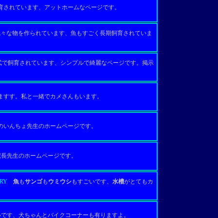
されています、アットホームなページです。
々な物を作られています、魚もすごく長期飼育されていま
で飼育されています、シンプルで綺麗なページです。掲示
すす。私と一緒でカメさんもいます。
いんちょ先生のホームページです。
長先生のホームページです。
RY
魚
も
サンゴ
も
ウミウシ
もすごいです、
水槽
がとてもカ
いです、犬ちゃんとバイクコーナーも有りますよ。