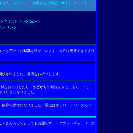
集
|
リンクページ
|
水槽立ち上げ記
|
サイト マップ
|
トッ
クアリストリンクNo2ヘ
ストリンク
ょっと変わった
写真
を載せています。
最近は更新できてませ
閉鎖されました、復活をお祈りします。
材をお借りしたり、
やどかり
の勉強をさせてもらってま
かり好きになりました。
飼育の参考になりました。最近はオフロードバイクのペー
たくさん有ってとっても綺麗です、ベニゴンベギャラリー楽