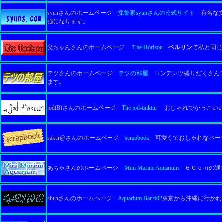
syunさんのホームページ
採集家syunさんの公式サイト
有名な採
強になります。
父ちゃんさんのホームページ
Ｔhe Horizon
ベルリン
で私と同じ
テツさんのホームページ
テツの部屋
コンテンツ盛りだくさんで
ます。
jod(B)さんのホームページ
The jod-tinktur
おしゃれでかっこいい
sakur@さんのホームページ
scrapbook
可愛くておしゃれなペー
あちゃさんのホームページ
Mini Marine Aquarium
６０ｃｍの通
shunさんのホームページ
Aquarium Bar 602
東京から沖縄に行かれ