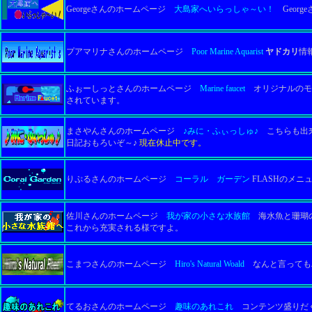
Georgeさんのホームページ
大島家へいらっしゃ～い！
Geor
プアマリナさんのホームページ
Poor Marine Aquarist
ヤドカリ
情
ふぉーしっとさんのホームページ
Marine faucet
オリジナルのモ
されています。
まさやんさんのホームページ
♪みに・ふぃっしゅ♪
こちらも出来
日記おもろいぞ～♪
現在休止中です。
りぷるさんのホームページ
コーラル ガーデン
FLASHのメ
佐川さんのホームページ
我が家の小さな水族館
海水魚と珊瑚の
これから充実される様ですよ。
こまつさんのホームページ
Hiro's Natural Woald
なんと言っても
てるおさんのホームページ
趣味のあれこれ
コンテンツ盛りだく