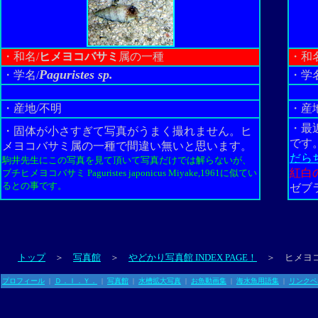
・和名/
ヒメヨコバサミ
属の一種
・和名
Paguristes sp.
・学名/
・学名
・産地/不明
・産
・最
・固体が小さすぎて写真がうまく撮れません。ヒ
です
メヨコバサミ属の一種で間違い無いと思います。
だら
駒井先生にこの写真を見て頂いて写真だけでは解らないが、
紅白
ブチヒメヨコバサミ Paguristes japonicus Miyake,1961に似てい
るとの事です。
ゼブ
トップ
＞
写真館
＞
やどかり写真館 INDEX PAGE！
＞ ヒメヨコ
プロフィール
|
Ｄ．Ｉ．Ｙ．
|
写真館
|
水槽拡大写真
|
お魚動画集
|
海水魚用語集
|
リンクペ