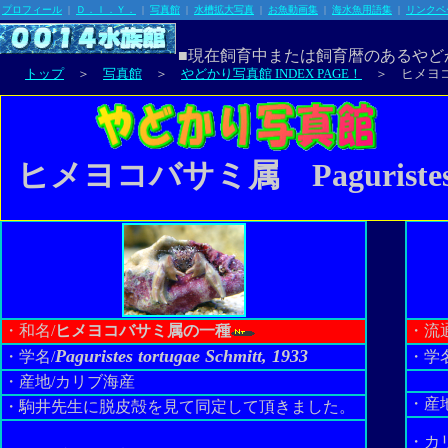
プロフィール
|
Ｄ．Ｉ．Ｙ．
|
写真館
|
水槽拡大写真
|
お魚動画集
|
海水魚用語集
|
リンクペ
■現在飼育中または飼育暦のあるやど
トップ
＞
写真館
＞
やどかり写真館 INDEX PAGE！
＞ ヒメヨコ
ヒメヨコバサミ属 Paguriste
・和名/
ヒメヨコバサミ属の一種
・流
Paguristes tortugae Schmitt, 1933
・学名/
・学名
・産地/カリブ海産
・産
・駒井先生に脱皮殻を見て同定して頂きました。
・カ