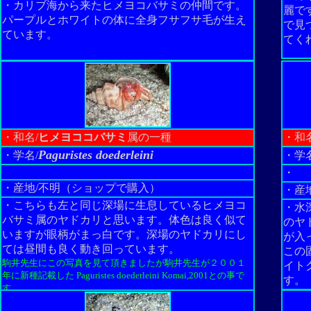
・カリブ海から来たヒメヨコバサミの仲間です。
麗で
パープルとホワイトの体に全身フサフサ毛が生え
で見
ています。
てく
・和名/
ヒメヨココバサミ
属の一種
・和名
Paguristes doederleini
・学名/
・学名
・
・産地/不明（ショップで購入）
・産
・こちらも左と同じ深場に生息しているヒメヨコ
・水
バサミ属のヤドカリと思います。体色は良く似て
のヤ
いますが眼柄がまっ白です。深場のヤドカリにし
が入
ては昼間も良く動き回っています。
この
駒井先生にこの写真を見て頂きましたが駒井先生が２００１
イト
年に新種記載した Paguristes doederleini Komai,2001との事で
す。
す。